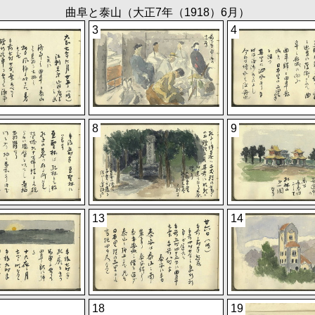
曲阜と泰山（大正7年（1918）6月）
3
4
8
9
13
14
18
19