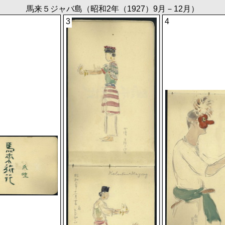
馬来５ジャバ島（昭和2年（1927）9月－12月）
3
4