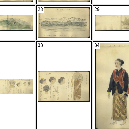
28
29
33
34