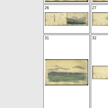
26
27
31
32