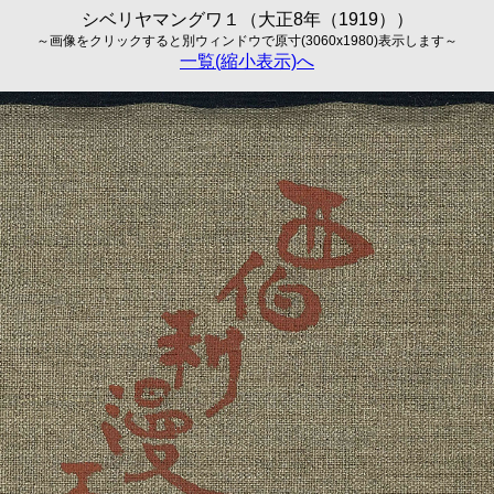
シベリヤマングワ１（大正8年（1919））
～画像をクリックすると別ウィンドウで原寸(3060x1980)表示します～
一覧(縮小表示)へ