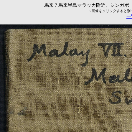
馬来７馬来半島マラッカ附近、シンガポール
～画像をクリックすると別ウィ
一