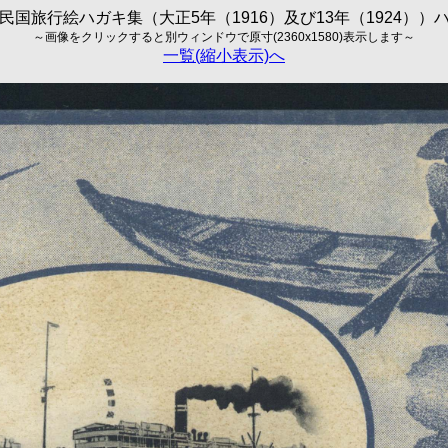
民国旅行絵ハガキ集（大正5年（1916）及び13年（1924））
～画像をクリックすると別ウィンドウで原寸(2360x1580)表示します～
一覧(縮小表示)へ