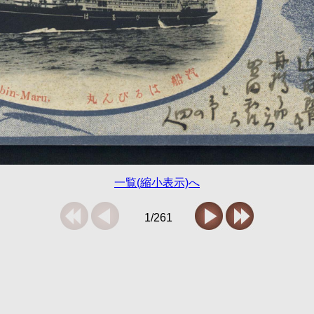
一覧(縮小表示)へ
1/261