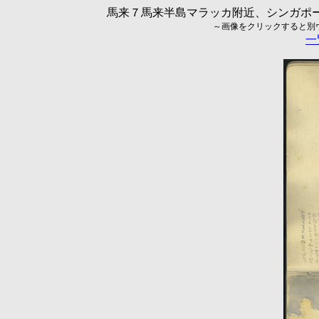
馬来７馬来半島マラッカ附近、シンガポール
～画像をクリックすると別ウィ
一