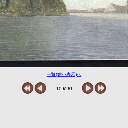
一覧(縮小表示)へ
109/261