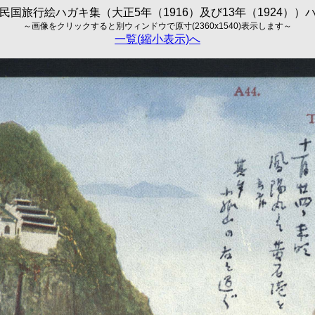
民国旅行絵ハガキ集（大正5年（1916）及び13年（1924））
～画像をクリックすると別ウィンドウで原寸(2360x1540)表示します～
一覧(縮小表示)へ