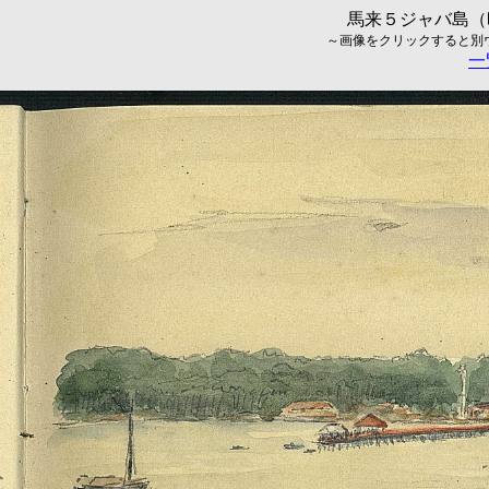
馬来５ジャバ島（昭
～画像をクリックすると別ウィ
一