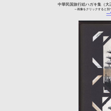
中華民国旅行絵ハガキ集（大正5
～画像をクリックすると別ウィ
一