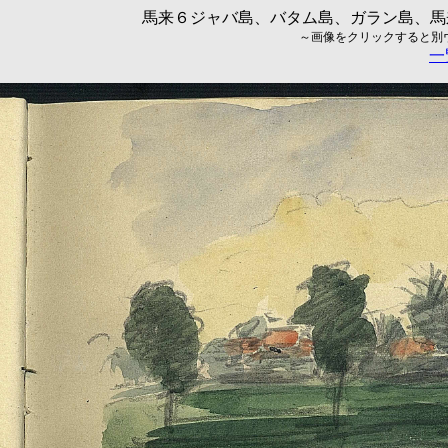
馬来６ジャバ島、バタム島、ガラン島、馬来
～画像をクリックすると別ウィ
一