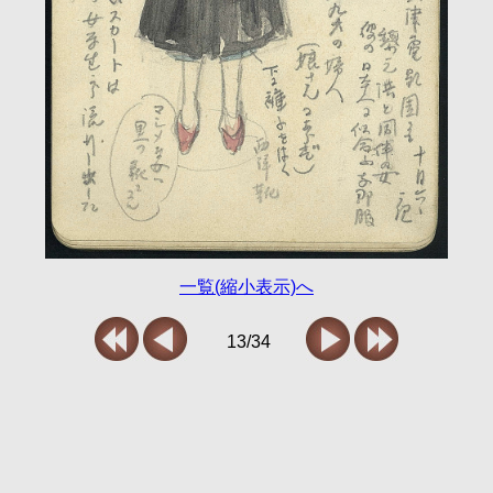
一覧(縮小表示)へ
13/34