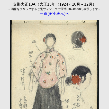
支那大正13A（大正13年（1924）10月－12月）
～画像をクリックすると別ウィンドウで原寸(1824x2988)表示します～
一覧(縮小表示)へ