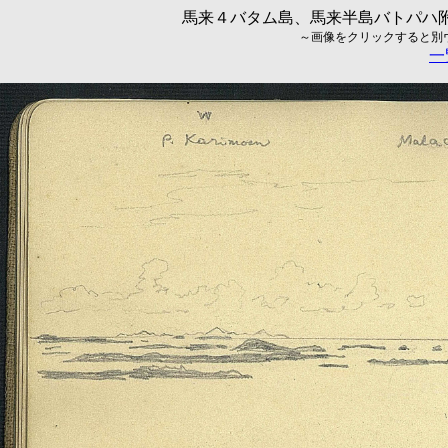
馬来４バタム島、馬来半島バトパハ附近
～画像をクリックすると別ウィ
一