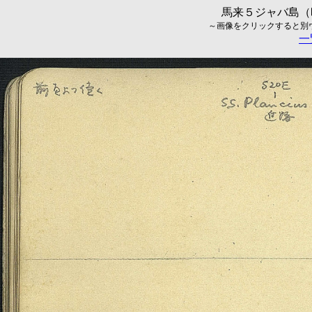
馬来５ジャバ島（昭
～画像をクリックすると別ウィ
一