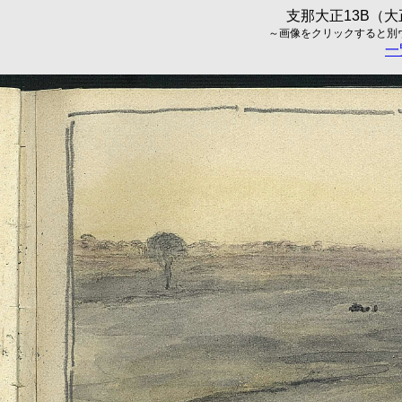
支那大正13B（大正
～画像をクリックすると別ウィ
一