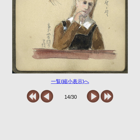
一覧(縮小表示)へ
14/30