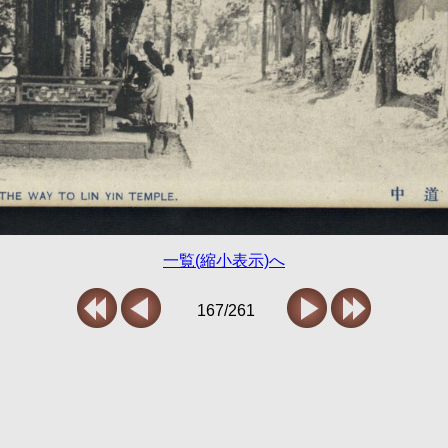
一覧(縮小表示)へ
167/261