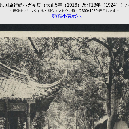
民国旅行絵ハガキ集（大正5年（1916）及び13年（1924））
～画像をクリックすると別ウィンドウで原寸(2360x1580)表示します～
一覧(縮小表示)へ