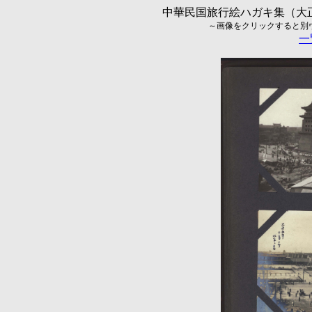
中華民国旅行絵ハガキ集（大正5
～画像をクリックすると別ウィ
一