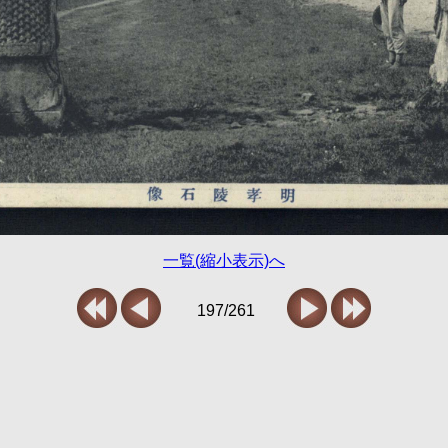
一覧(縮小表示)へ
197/261