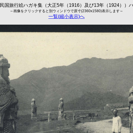
民国旅行絵ハガキ集（大正5年（1916）及び13年（1924））
～画像をクリックすると別ウィンドウで原寸(2360x1580)表示します～
一覧(縮小表示)へ