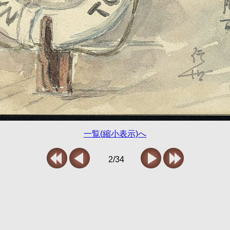
一覧(縮小表示)へ
2/34