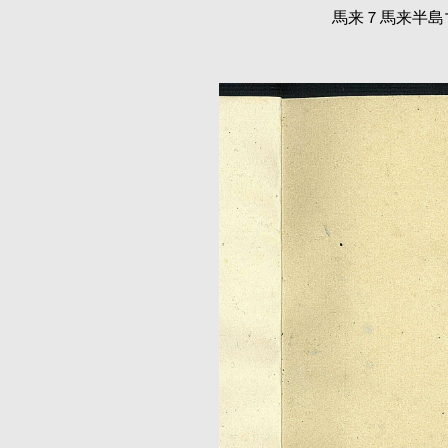
馬来７馬来半島