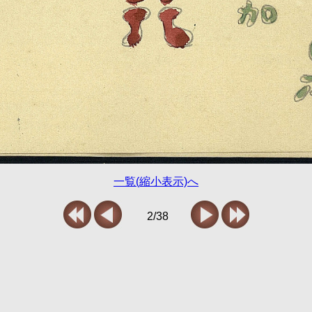
一覧(縮小表示)へ
2/38