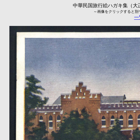
中華民国旅行絵ハガキ集（大正5
～画像をクリックすると別ウィ
一