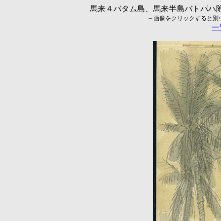
馬来４バタム島、馬来半島バトパハ附近
～画像をクリックすると別ウィ
一