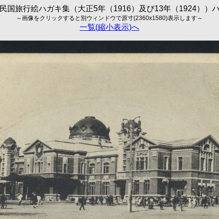
民国旅行絵ハガキ集（大正5年（1916）及び13年（1924））
～画像をクリックすると別ウィンドウで原寸(2360x1580)表示します～
一覧(縮小表示)へ