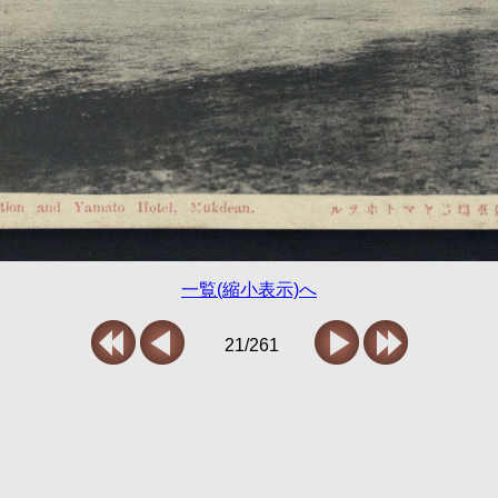
一覧(縮小表示)へ
21/261