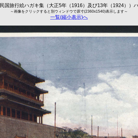
民国旅行絵ハガキ集（大正5年（1916）及び13年（1924））
～画像をクリックすると別ウィンドウで原寸(2360x1540)表示します～
一覧(縮小表示)へ