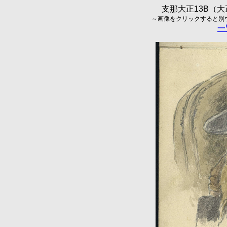
支那大正13B（大正
～画像をクリックすると別ウィ
一