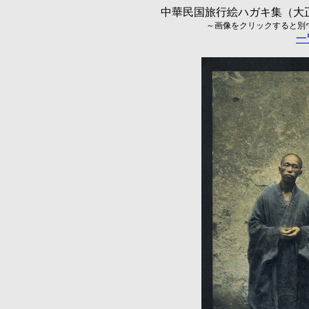
中華民国旅行絵ハガキ集（大正5
～画像をクリックすると別ウィ
一