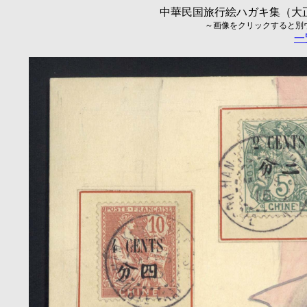
中華民国旅行絵ハガキ集（大正5
～画像をクリックすると別ウィ
一