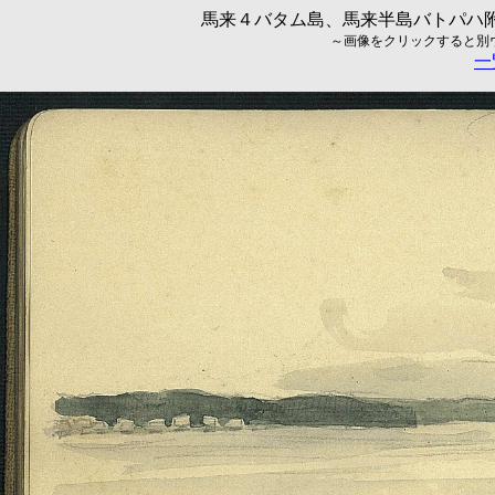
馬来４バタム島、馬来半島バトパハ附近
～画像をクリックすると別ウィ
一