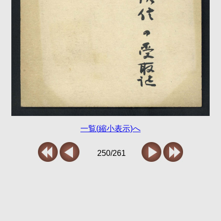
一覧(縮小表示)へ
250/261