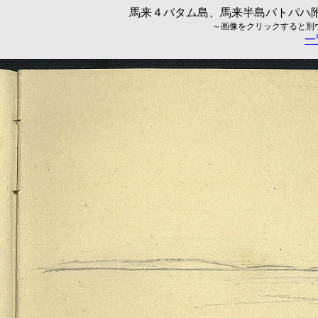
馬来４バタム島、馬来半島バトパハ附近
～画像をクリックすると別ウィ
一