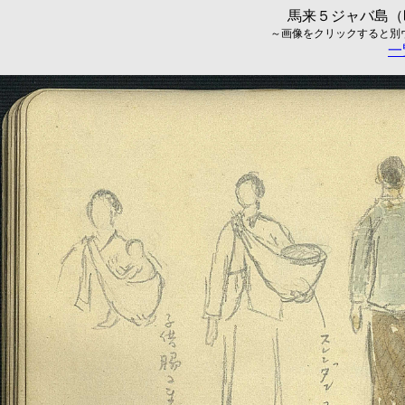
馬来５ジャバ島（昭
～画像をクリックすると別ウィ
一