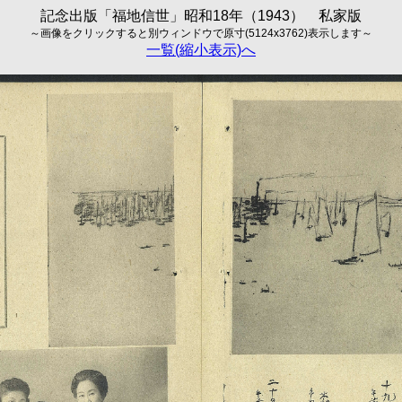
記念出版「福地信世」昭和18年（1943） 私家版
～画像をクリックすると別ウィンドウで原寸(5124x3762)表示します～
一覧(縮小表示)へ