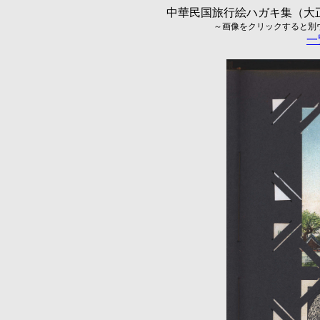
中華民国旅行絵ハガキ集（大正5
～画像をクリックすると別ウィ
一