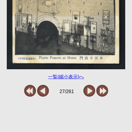
一覧(縮小表示)へ
27/261