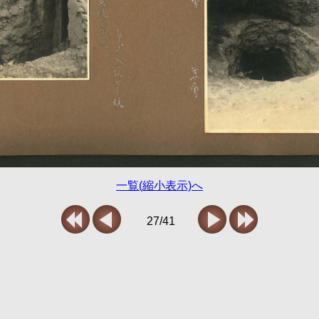
一覧(縮小表示)へ
27/41