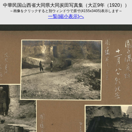
中華民国山西省大同県大同炭田写真集（大正9年（1920））
～画像をクリックすると別ウィンドウで原寸(4155x3405)表示します～
一覧(縮小表示)へ