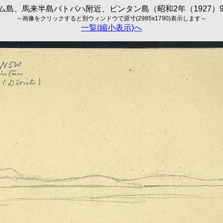
ム島、馬来半島バトパハ附近、ビンタン島（昭和2年（1927）9
～画像をクリックすると別ウィンドウで原寸(2985x1790)表示します～
一覧(縮小表示)へ