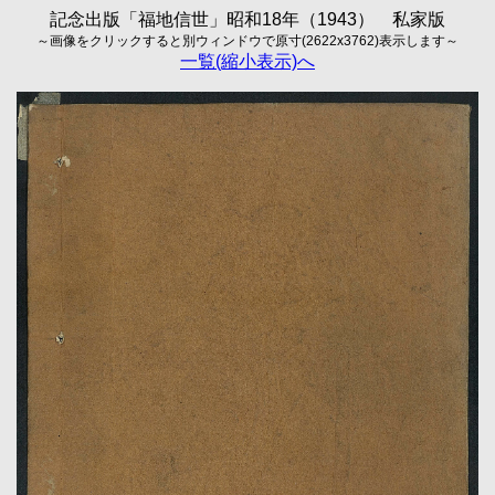
記念出版「福地信世」昭和18年（1943） 私家版
～画像をクリックすると別ウィンドウで原寸(2622x3762)表示します～
一覧(縮小表示)へ