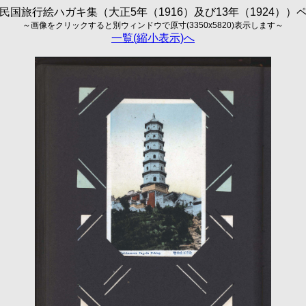
民国旅行絵ハガキ集（大正5年（1916）及び13年（1924））
～画像をクリックすると別ウィンドウで原寸(3350x5820)表示します～
一覧(縮小表示)へ