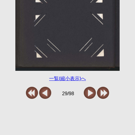
一覧(縮小表示)へ
29/98