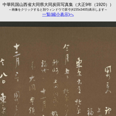
中華民国山西省大同県大同炭田写真集（大正9年（1920））
～画像をクリックすると別ウィンドウで原寸(4155x3405)表示します～
一覧(縮小表示)へ