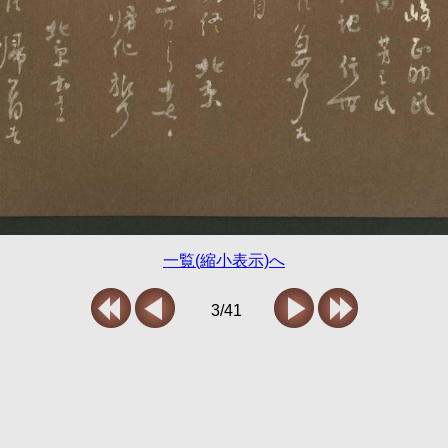
一覧(縮小表示)へ
3/41