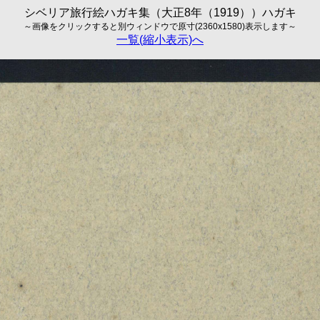
シベリア旅行絵ハガキ集（大正8年（1919））ハガキ
～画像をクリックすると別ウィンドウで原寸(2360x1580)表示します～
一覧(縮小表示)へ