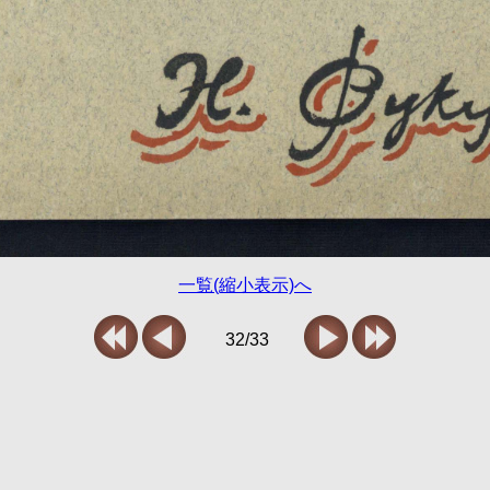
一覧(縮小表示)へ
32/33