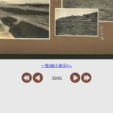
一覧(縮小表示)へ
32/41