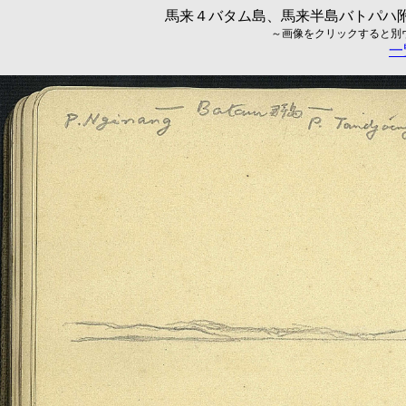
馬来４バタム島、馬来半島バトパハ附近
～画像をクリックすると別ウィ
一