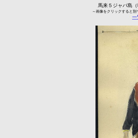
馬来５ジャバ島（昭
～画像をクリックすると別ウィ
一