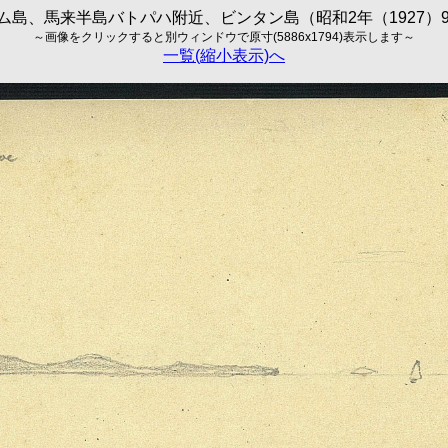
ム島、馬来半島バトパハ附近、ビンタン島（昭和2年（1927）9
～画像をクリックすると別ウィンドウで原寸(5886x1794)表示します～
一覧(縮小表示)へ