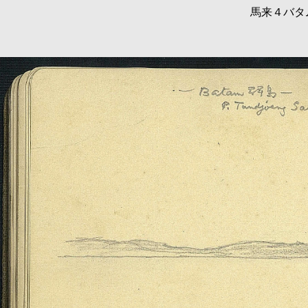
馬来４バタ