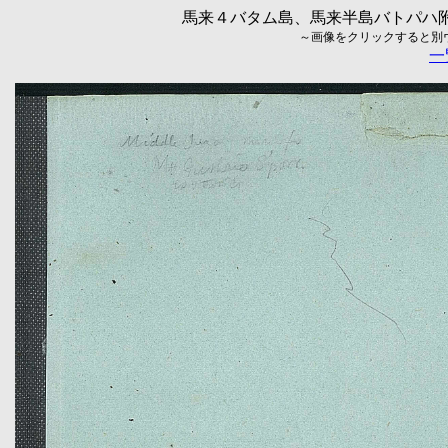
馬来４バタム島、馬来半島バトパハ附近
～画像をクリックすると別ウィ
一