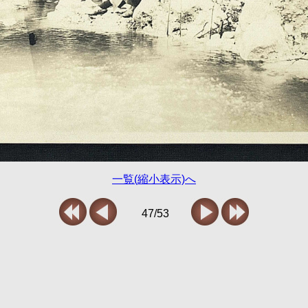
一覧(縮小表示)へ
47/53