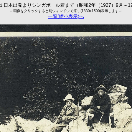
１日本出発よりシンガポール着まで（昭和2年（1927）9月－1
～画像をクリックすると別ウィンドウで原寸(1830x1500)表示します～
一覧(縮小表示)へ