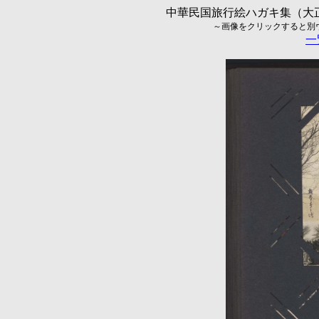
中華民国旅行絵ハガキ集（大正5
～画像をクリックすると別ウィ
一