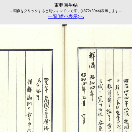
東亜写生帖
～画像をクリックすると別ウィンドウで原寸(4872x3944)表示します～
一覧(縮小表示)へ