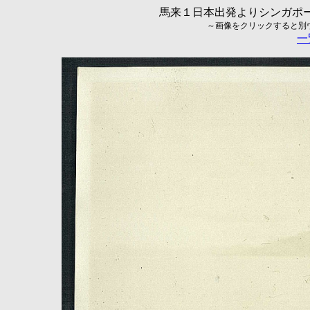
馬来１日本出発よりシンガポール
～画像をクリックすると別ウィ
一