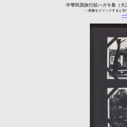
中華民国旅行絵ハガキ集（大正5
～画像をクリックすると別ウィ
一